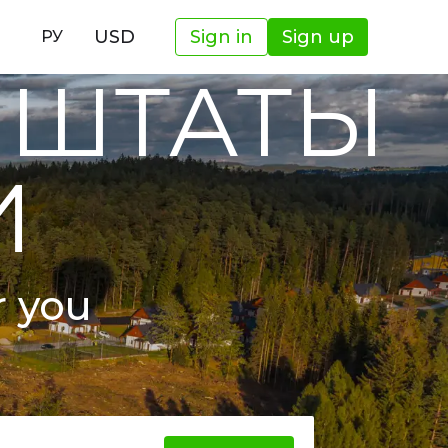
И
USD
Sign in
Sign up
РУ
 ШТАТЫ
И
r you