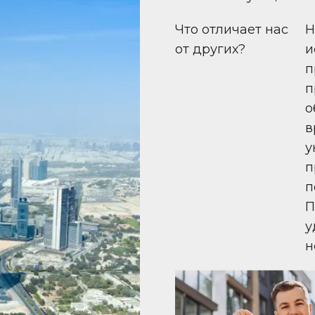
Что отличает нас
Н
от других?
и
п
п
о
в
у
п
п
П
у
н