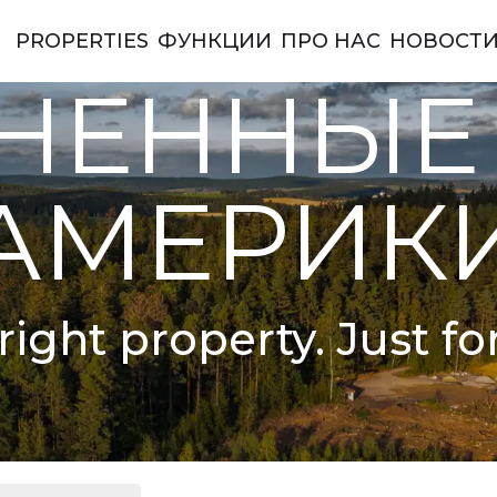
PROPERTIES
ФУНКЦИИ
ПРО НАС
НОВОСТ
ы Америки
НЕННЫЕ
АМЕРИК
right property. Just fo