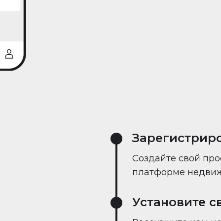
реального време
Зарегистрир
Создайте свой про
платформе недвиж
Установите с