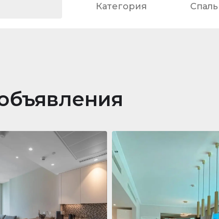
Категория
Спаль
объявления
ра
688 011 $