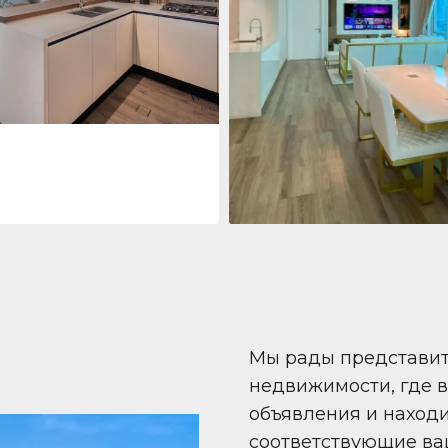
 Living Marina Gate
ving Marina Gate, Marina
i Marina, Dubai
Квартира
708 447 $
Beauport Tower
Beauport Tower, Marina Promenad
Dubai Marina, Dubai
1
2
96 m²
Мы рады представи
недвижимости, где 
объявления и наход
соответствующие ва