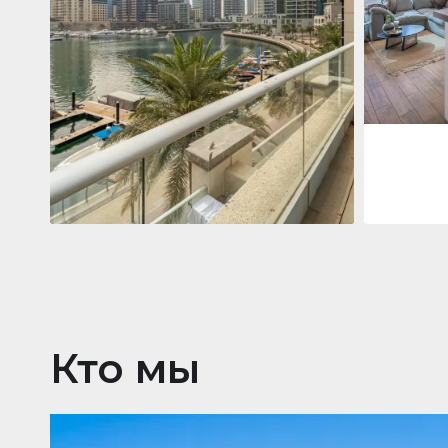
Jumeirah
Jumeirah Li
Gate, Duba
1
2
73 m²
Квартира
2 861 035 $
Beauport Tower
Beauport Tower, Marina Promenade,
Dubai Marina, Dubai
3
4
392 m²
Кто мы