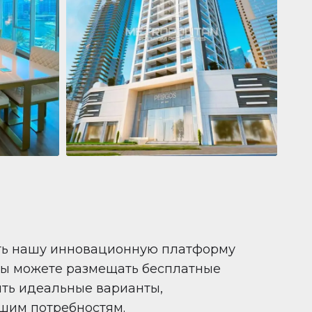
Квартира
681 199 $
Pelagos by IGO
e,
Pelagos by IGO, Dubai Marina, Dubai
1
2
71 m²
ть нашу инновационную платформу
вы можете размещать бесплатные
ить идеальные варианты,
шим потребностям.