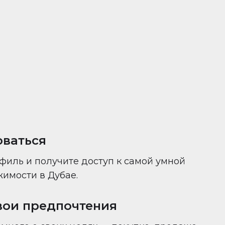
ни — всё в одном месте.
оваться
филь и получите доступ к самой умной
имости в Дубае.
вои предпочтения