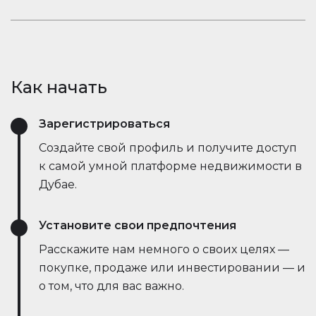
открывает новые возможности.
рыночные тенденции — всё это в режиме
Оставайтесь в курсе событий. Встроенный чат
реального времени. Он упрощает процесс,
Houserfy позволяет покупателям, продавцам и
экономит время и даже позволяет вести
агентам мгновенно общаться — без
переговоры напрямую с ботами продавца,
необходимости переключаться между
делая сделки быстрее и эффективнее, чем
Как начать
приложениями. Задавайте вопросы, делитесь
когда-либо.
объявлениями и получайте обновления в
Зарегистрироваться
режиме реального времени — всё в одном
месте.
Создайте свой профиль и получите доступ
к самой умной платформе недвижимости в
Дубае.
Установите свои предпочтения
Расскажите нам немного о своих целях —
покупке, продаже или инвестировании — и
о том, что для вас важно.