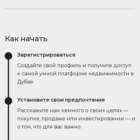
открывает новые возможности.
рыночные тенденции — всё это в режиме
Оставайтесь в курсе событий. Встроенный чат
реального времени. Он упрощает процесс,
Houserfy позволяет покупателям, продавцам и
экономит время и даже позволяет вести
агентам мгновенно общаться — без
переговоры напрямую с ботами продавца,
необходимости переключаться между
делая сделки быстрее и эффективнее, чем
Как начать
приложениями. Задавайте вопросы, делитесь
когда-либо.
объявлениями и получайте обновления в
Зарегистрироваться
режиме реального времени — всё в одном
месте.
Создайте свой профиль и получите доступ
к самой умной платформе недвижимости в
Дубае.
Установите свои предпочтения
Расскажите нам немного о своих целях —
покупке, продаже или инвестировании — и
о том, что для вас важно.