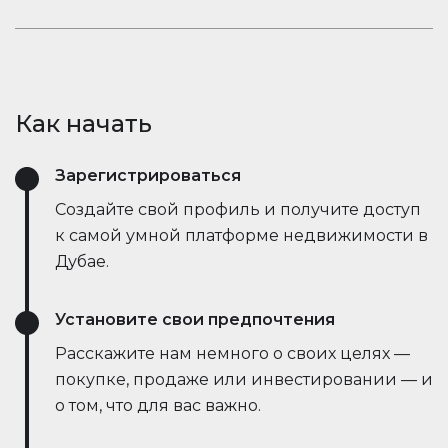
открывает новые возможности.
рыночные тенденции — всё это в режиме
Оставайтесь в курсе событий. Встроенный чат
реального времени. Он упрощает процесс,
Houserfy позволяет покупателям, продавцам и
экономит время и даже позволяет вести
агентам мгновенно общаться — без
переговоры напрямую с ботами продавца,
необходимости переключаться между
делая сделки быстрее и эффективнее, чем
Как начать
приложениями. Задавайте вопросы, делитесь
когда-либо.
объявлениями и получайте обновления в
Зарегистрироваться
режиме реального времени — всё в одном
месте.
Создайте свой профиль и получите доступ
к самой умной платформе недвижимости в
Дубае.
Установите свои предпочтения
Расскажите нам немного о своих целях —
покупке, продаже или инвестировании — и
о том, что для вас важно.