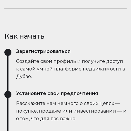
открывает новые возможности.
рыночные тенденции — всё это в режиме
Оставайтесь в курсе событий. Встроенный чат
реального времени. Он упрощает процесс,
Houserfy позволяет покупателям, продавцам и
экономит время и даже позволяет вести
агентам мгновенно общаться — без
переговоры напрямую с ботами продавца,
необходимости переключаться между
делая сделки быстрее и эффективнее, чем
Как начать
приложениями. Задавайте вопросы, делитесь
когда-либо.
объявлениями и получайте обновления в
Зарегистрироваться
режиме реального времени — всё в одном
месте.
Создайте свой профиль и получите доступ
к самой умной платформе недвижимости в
Дубае.
Установите свои предпочтения
Расскажите нам немного о своих целях —
покупке, продаже или инвестировании — и
о том, что для вас важно.