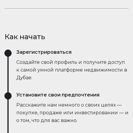
открывает новые возможности.
рыночные тенденции — всё это в режиме
Оставайтесь в курсе событий. Встроенный чат
реального времени. Он упрощает процесс,
Houserfy позволяет покупателям, продавцам и
экономит время и даже позволяет вести
агентам мгновенно общаться — без
переговоры напрямую с ботами продавца,
необходимости переключаться между
делая сделки быстрее и эффективнее, чем
Как начать
приложениями. Задавайте вопросы, делитесь
когда-либо.
объявлениями и получайте обновления в
Зарегистрироваться
режиме реального времени — всё в одном
месте.
Создайте свой профиль и получите доступ
к самой умной платформе недвижимости в
Дубае.
Установите свои предпочтения
Расскажите нам немного о своих целях —
покупке, продаже или инвестировании — и
о том, что для вас важно.