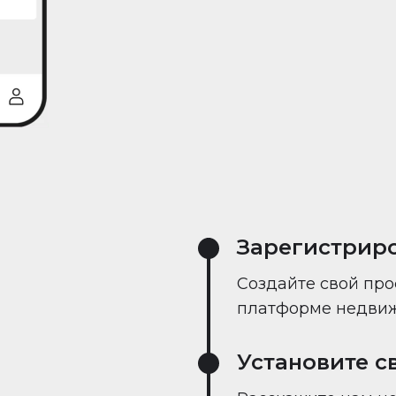
реального време
Зарегистрир
Создайте свой про
платформе недвиж
Установите с