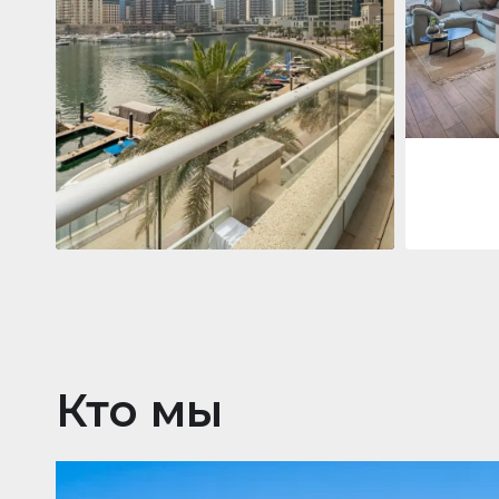
Jumeirah
Jumeirah Li
Gate, Duba
1
2
73 m²
Квартира
2 861 035 $
Beauport Tower
Beauport Tower, Marina Promenade,
Dubai Marina, Dubai
3
4
392 m²
Кто мы