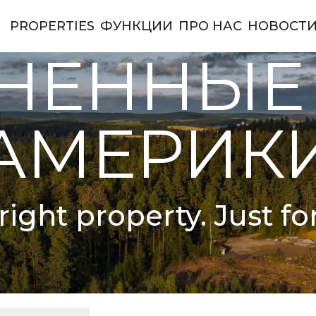
PROPERTIES
ФУНКЦИИ
ПРО НАС
НОВОСТ
ы Америки
НЕННЫЕ
АМЕРИК
right property. Just fo