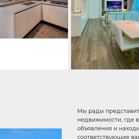
 Living Marina Gate
ving Marina Gate, Marina
i Marina, Dubai
Квартира
708 447 $
Beauport Tower
Beauport Tower, Marina Promenad
Dubai Marina, Dubai
1
2
96 m²
Мы рады представи
недвижимости, где 
объявления и наход
соответствующие ва