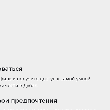
ни — всё в одном месте.
оваться
филь и получите доступ к самой умной
имости в Дубае.
вои предпочтения