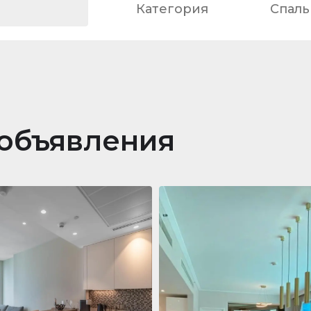
Категория
Спаль
объявления
ра
688 011 $