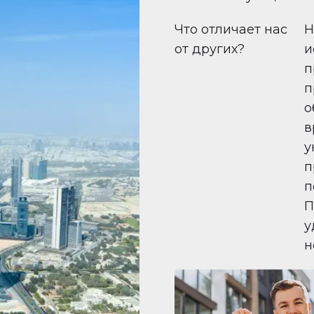
Что отличает нас
Н
от других?
и
п
п
о
в
у
п
п
П
у
н