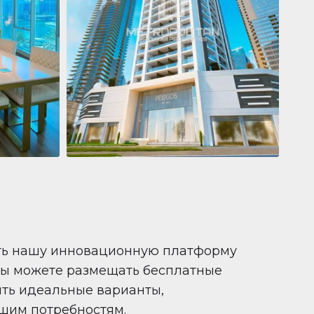
Квартира
681 199 $
Pelagos by IGO
e,
Pelagos by IGO, Dubai Marina, Dubai
1
2
71 m²
ть нашу инновационную платформу
вы можете размещать бесплатные
ить идеальные варианты,
шим потребностям.