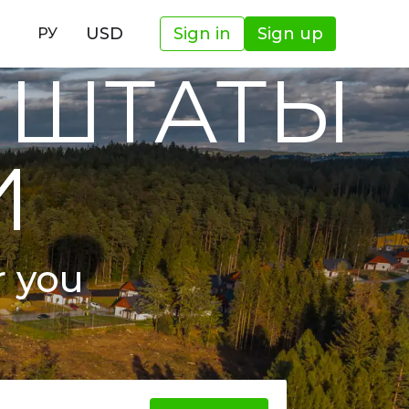
И
USD
Sign in
Sign up
РУ
 ШТАТЫ
И
r you