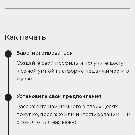
открывает новые возможности.
рыночные тенденции — всё это в режиме
Оставайтесь в курсе событий. Встроенный чат
реального времени. Он упрощает процесс,
Houserfy позволяет покупателям, продавцам и
экономит время и даже позволяет вести
агентам мгновенно общаться — без
переговоры напрямую с ботами продавца,
необходимости переключаться между
делая сделки быстрее и эффективнее, чем
Как начать
приложениями. Задавайте вопросы, делитесь
когда-либо.
объявлениями и получайте обновления в
Зарегистрироваться
режиме реального времени — всё в одном
месте.
Создайте свой профиль и получите доступ
к самой умной платформе недвижимости в
Дубае.
Установите свои предпочтения
Расскажите нам немного о своих целях —
покупке, продаже или инвестировании — и
о том, что для вас важно.