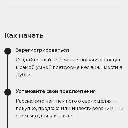
открывает новые возможности.
рыночные тенденции — всё это в режиме
Оставайтесь в курсе событий. Встроенный чат
реального времени. Он упрощает процесс,
Houserfy позволяет покупателям, продавцам и
экономит время и даже позволяет вести
агентам мгновенно общаться — без
переговоры напрямую с ботами продавца,
необходимости переключаться между
делая сделки быстрее и эффективнее, чем
Как начать
приложениями. Задавайте вопросы, делитесь
когда-либо.
объявлениями и получайте обновления в
Зарегистрироваться
режиме реального времени — всё в одном
месте.
Создайте свой профиль и получите доступ
к самой умной платформе недвижимости в
Дубае.
Установите свои предпочтения
Расскажите нам немного о своих целях —
покупке, продаже или инвестировании — и
о том, что для вас важно.