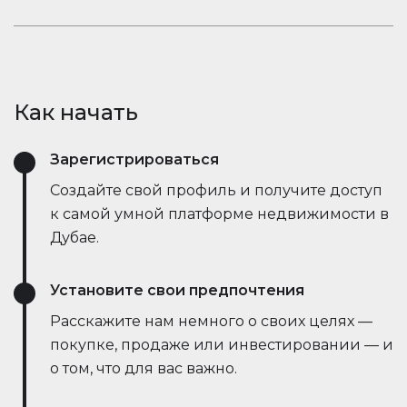
открывает новые возможности.
рыночные тенденции — всё это в режиме
Оставайтесь в курсе событий. Встроенный чат
реального времени. Он упрощает процесс,
Houserfy позволяет покупателям, продавцам и
экономит время и даже позволяет вести
агентам мгновенно общаться — без
переговоры напрямую с ботами продавца,
необходимости переключаться между
делая сделки быстрее и эффективнее, чем
Как начать
приложениями. Задавайте вопросы, делитесь
когда-либо.
объявлениями и получайте обновления в
Зарегистрироваться
режиме реального времени — всё в одном
месте.
Создайте свой профиль и получите доступ
к самой умной платформе недвижимости в
Дубае.
Установите свои предпочтения
Расскажите нам немного о своих целях —
покупке, продаже или инвестировании — и
о том, что для вас важно.