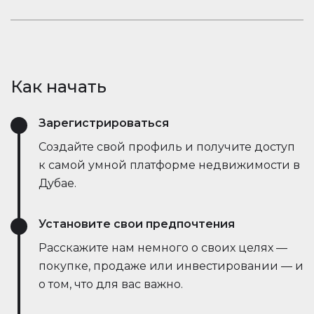
открывает новые возможности.
рыночные тенденции — всё это в режиме
Оставайтесь в курсе событий. Встроенный чат
реального времени. Он упрощает процесс,
Houserfy позволяет покупателям, продавцам и
экономит время и даже позволяет вести
агентам мгновенно общаться — без
переговоры напрямую с ботами продавца,
необходимости переключаться между
делая сделки быстрее и эффективнее, чем
Как начать
приложениями. Задавайте вопросы, делитесь
когда-либо.
объявлениями и получайте обновления в
Зарегистрироваться
режиме реального времени — всё в одном
месте.
Создайте свой профиль и получите доступ
к самой умной платформе недвижимости в
Дубае.
Установите свои предпочтения
Расскажите нам немного о своих целях —
покупке, продаже или инвестировании — и
о том, что для вас важно.