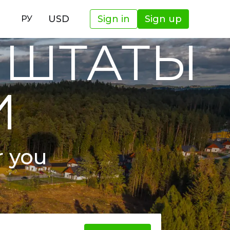
И
USD
Sign in
Sign up
РУ
 ШТАТЫ
И
r you