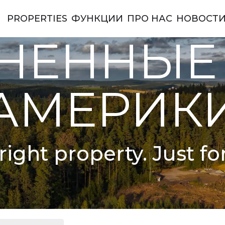
PROPERTIES
ФУНКЦИИ
ПРО НАС
НОВОСТ
ы Америки
НЕННЫЕ
АМЕРИК
right property. Just fo