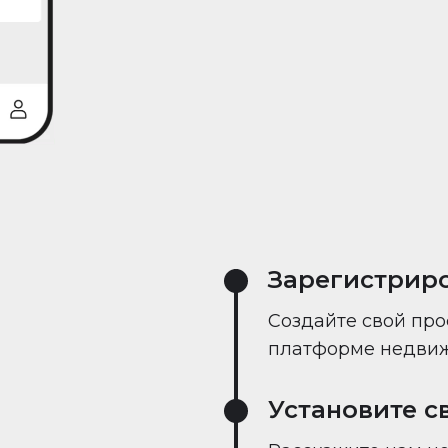
реального време
Зарегистрир
Создайте свой про
платформе недвиж
Установите с