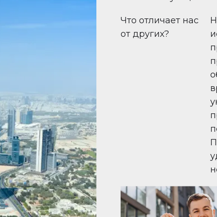
Что отличает нас
Н
от других?
и
п
п
о
в
у
п
п
П
у
н