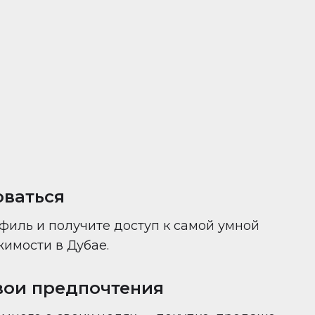
ни — всё в одном месте.
оваться
филь и получите доступ к самой умной
имости в Дубае.
вои предпочтения