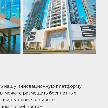
Квартира
681 199 $
Pelagos by IGO
e,
Pelagos by IGO, Dubai Marina, Dubai
1
2
71 m²
ть нашу инновационную платформу
вы можете размещать бесплатные
ить идеальные варианты,
шим потребностям.