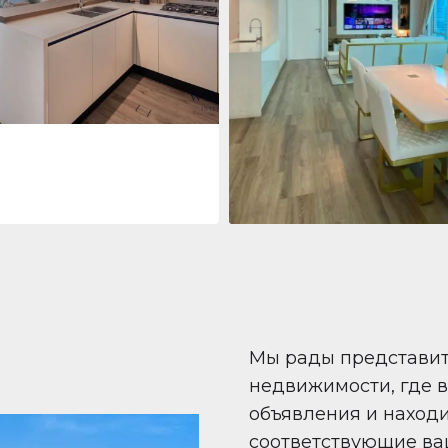
 Living Marina Gate
ving Marina Gate, Marina
i Marina, Dubai
Квартира
708 447 $
Beauport Tower
Beauport Tower, Marina Promenad
Dubai Marina, Dubai
1
2
96 m²
Мы рады представи
недвижимости, где 
объявления и наход
соответствующие ва