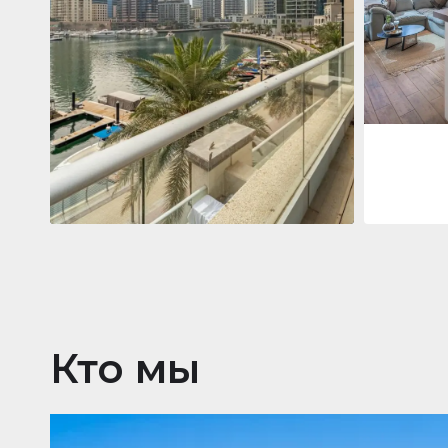
Jumeirah
Jumeirah Li
Gate, Duba
1
2
73 m²
Квартира
2 861 035 $
Beauport Tower
Beauport Tower, Marina Promenade,
Dubai Marina, Dubai
3
4
392 m²
Кто мы