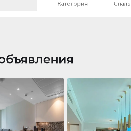
Категория
Спаль
объявления
ра
688 011 $