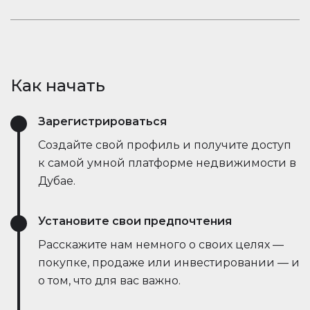
открывает новые возможности.
рыночные тенденции — всё это в режиме
Оставайтесь в курсе событий. Встроенный чат
реального времени. Он упрощает процесс,
Houserfy позволяет покупателям, продавцам и
экономит время и даже позволяет вести
агентам мгновенно общаться — без
переговоры напрямую с ботами продавца,
необходимости переключаться между
делая сделки быстрее и эффективнее, чем
Как начать
приложениями. Задавайте вопросы, делитесь
когда-либо.
объявлениями и получайте обновления в
Зарегистрироваться
режиме реального времени — всё в одном
месте.
Создайте свой профиль и получите доступ
к самой умной платформе недвижимости в
Дубае.
Установите свои предпочтения
Расскажите нам немного о своих целях —
покупке, продаже или инвестировании — и
о том, что для вас важно.