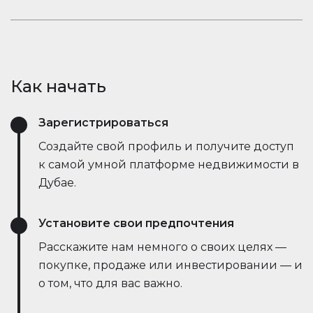
открывает новые возможности.
рыночные тенденции — всё это в режиме
Оставайтесь в курсе событий. Встроенный чат
реального времени. Он упрощает процесс,
Houserfy позволяет покупателям, продавцам и
экономит время и даже позволяет вести
агентам мгновенно общаться — без
переговоры напрямую с ботами продавца,
необходимости переключаться между
делая сделки быстрее и эффективнее, чем
Как начать
приложениями. Задавайте вопросы, делитесь
когда-либо.
объявлениями и получайте обновления в
Зарегистрироваться
режиме реального времени — всё в одном
месте.
Создайте свой профиль и получите доступ
к самой умной платформе недвижимости в
Дубае.
Установите свои предпочтения
Расскажите нам немного о своих целях —
покупке, продаже или инвестировании — и
о том, что для вас важно.