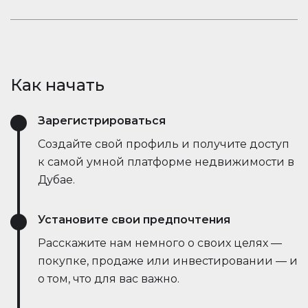
открывает новые возможности.
рыночные тенденции — всё это в режиме
Оставайтесь в курсе событий. Встроенный чат
реального времени. Он упрощает процесс,
Houserfy позволяет покупателям, продавцам и
экономит время и даже позволяет вести
агентам мгновенно общаться — без
переговоры напрямую с ботами продавца,
необходимости переключаться между
делая сделки быстрее и эффективнее, чем
Как начать
приложениями. Задавайте вопросы, делитесь
когда-либо.
объявлениями и получайте обновления в
Зарегистрироваться
режиме реального времени — всё в одном
месте.
Создайте свой профиль и получите доступ
к самой умной платформе недвижимости в
Дубае.
Установите свои предпочтения
Расскажите нам немного о своих целях —
покупке, продаже или инвестировании — и
о том, что для вас важно.