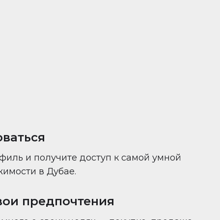
ни — всё в одном месте.
оваться
филь и получите доступ к самой умной
имости в Дубае.
вои предпочтения