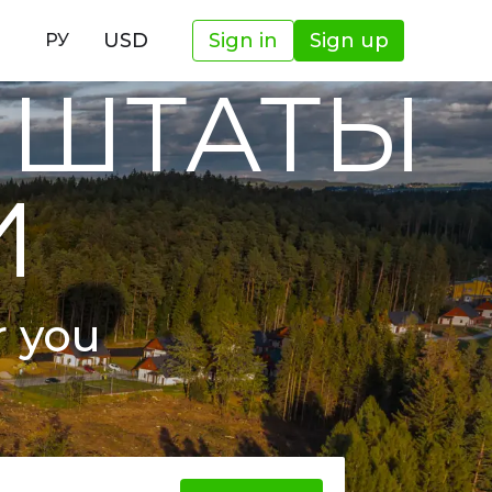
И
USD
Sign in
Sign up
РУ
 ШТАТЫ
И
r you