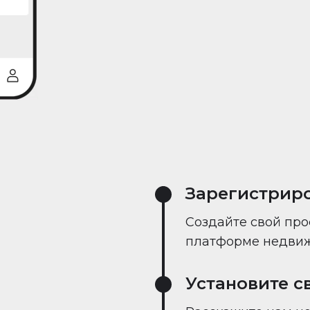
реального време
Зарегистрир
Создайте свой про
платформе недвиж
Установите с