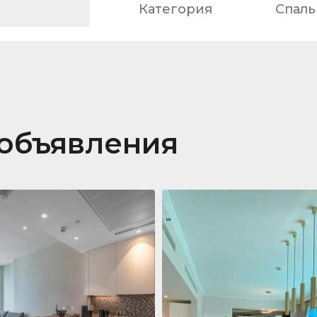
Категория
Спаль
объявления
ра
688 011 $