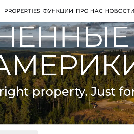
PROPERTIES
ФУНКЦИИ
ПРО НАС
НОВОСТ
ы Америки
НЕННЫЕ
АМЕРИК
right property. Just fo