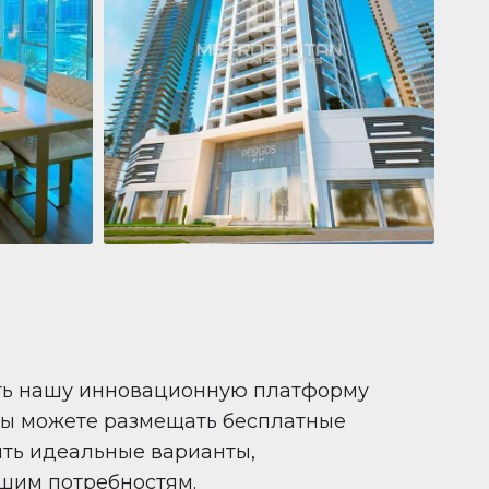
Квартира
681 199 $
Pelagos by IGO
e,
Pelagos by IGO, Dubai Marina, Dubai
1
2
71 m²
ть нашу инновационную платформу
вы можете размещать бесплатные
ить идеальные варианты,
шим потребностям.