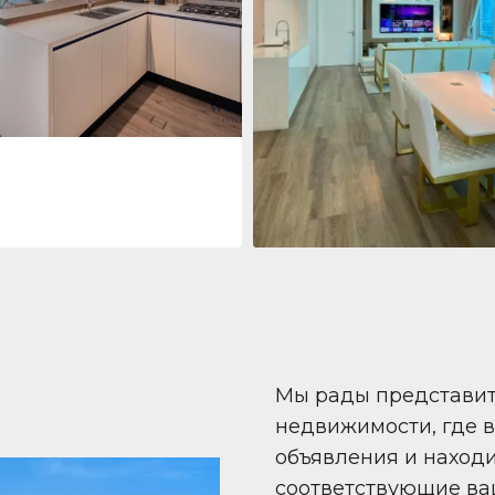
 Living Marina Gate
ving Marina Gate, Marina
i Marina, Dubai
Квартира
708 447 $
Beauport Tower
Beauport Tower, Marina Promenad
Dubai Marina, Dubai
1
2
96 m²
Мы рады представи
недвижимости, где 
объявления и наход
соответствующие ва