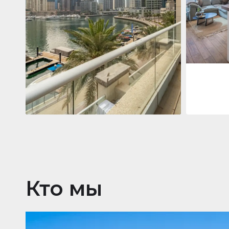
Jumeirah
Jumeirah Li
Gate, Duba
1
2
73 m²
Квартира
2 861 035 $
Beauport Tower
Beauport Tower, Marina Promenade,
Dubai Marina, Dubai
3
4
392 m²
Кто мы