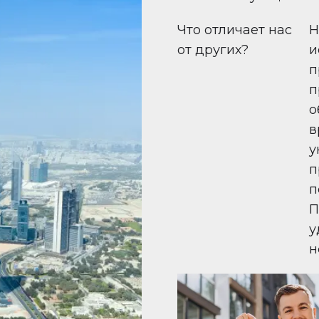
Что отличает нас
Н
от других?
и
п
п
о
в
у
п
п
П
у
н